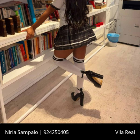
Niria Sampaio | 924250405
Vila Real