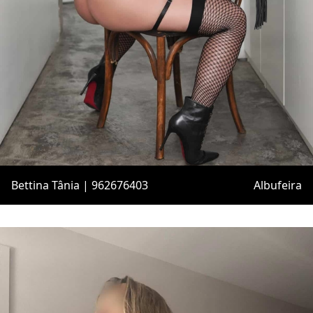
Bettina Tânia | 962676403
Albufeira