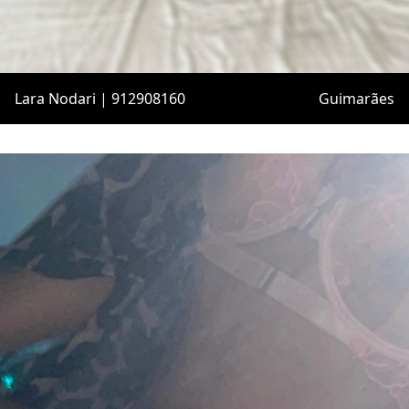
Lara Nodari | 912908160
Guimarães