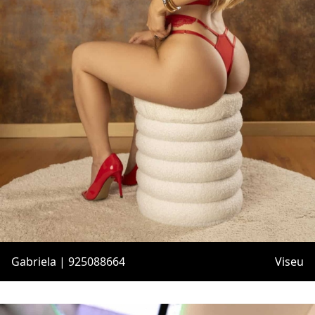
Gabriela | 925088664
Viseu