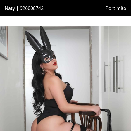
Naty | 926008742
Portimão