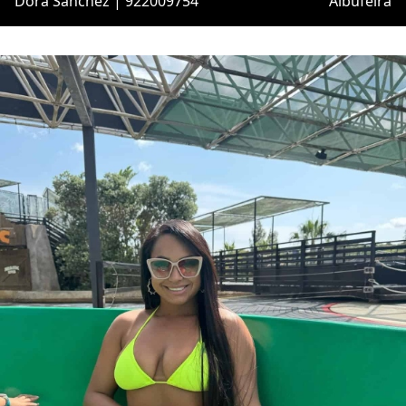
Dora Sanchez | 922009754
Albufeira