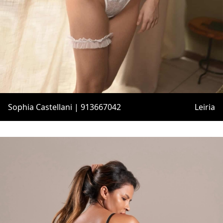
Sophia Castellani | 913667042
Leiria