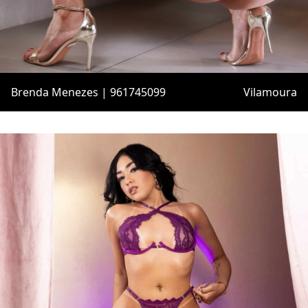
Brenda Menezes | 961745099
Vilamoura