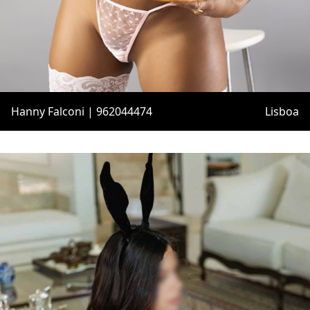
Hanny Falconi | 962044474
Lisboa