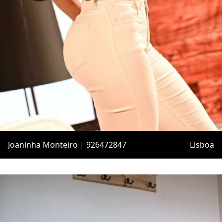
Joaninha Monteiro | 926472847
Lisboa