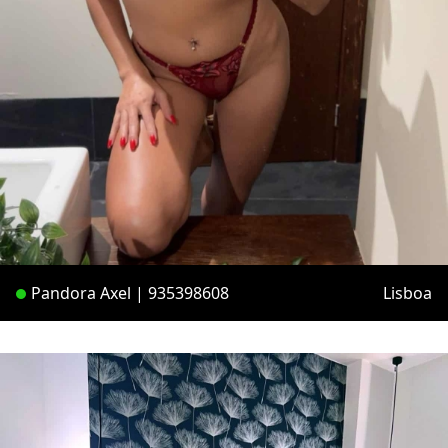
Pandora Axel | 935398608
Lisboa