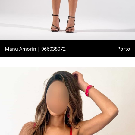
Manu Amorin | 966038072
Porto