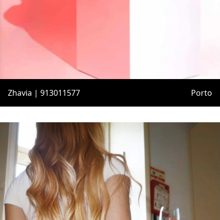
Zhavia | 913011577
Porto