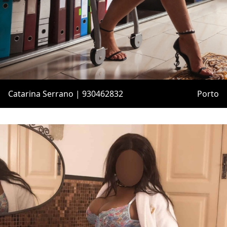
Catarina Serrano | 930462832
Porto