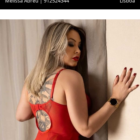
Melissa Abreu | 912524344
Lisboa