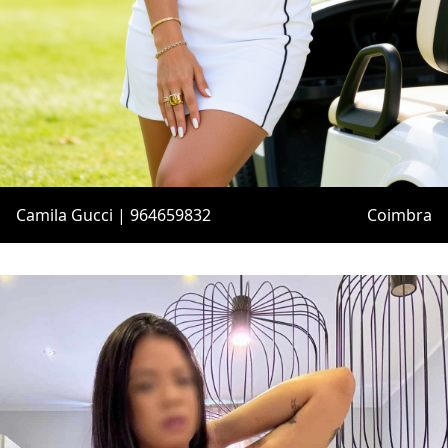
Camila Gucci | 964659832
Coimbra