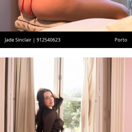
Jade Sinclair | 912540623
Porto