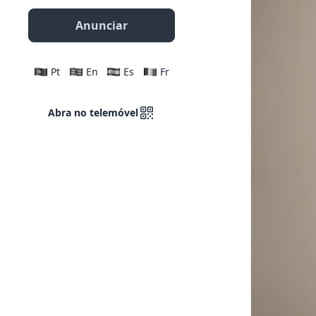
Anunciar
Pt
En
Es
Fr
Abra no telemóvel