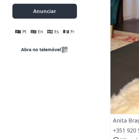
Anunciar
Pt
En
Es
Fr
Abra no telemóvel
Anita Bra
+351 920 