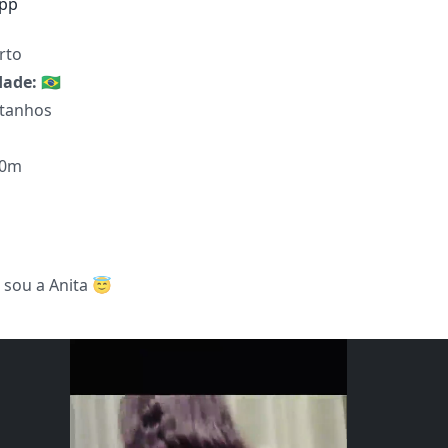
pp
rto
dade:
🇧🇷
tanhos
70m
 sou a Anita 😇