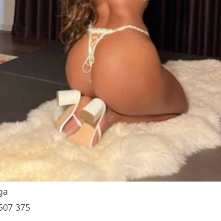
ga
507 375