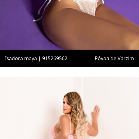
Isadora maya | 915269562
Póvoa de Varzim