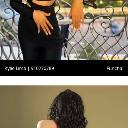
Kylie Lima | 910270789
Funchal