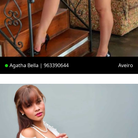
Agatha Bella | 963390644
Aveiro