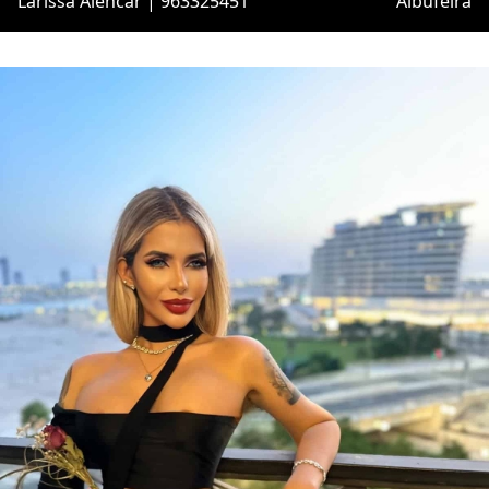
Larissa Alencar | 963325451
Albufeira