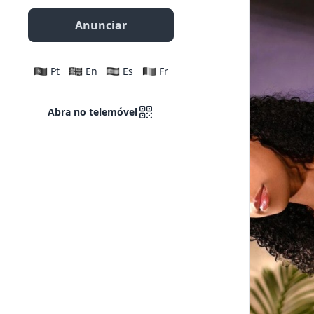
Anunciar
Pt
En
Es
Fr
Abra no telemóvel