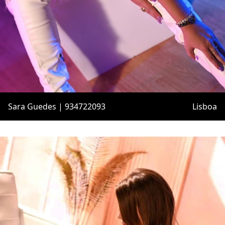
Sara Guedes | 934722093
Lisboa