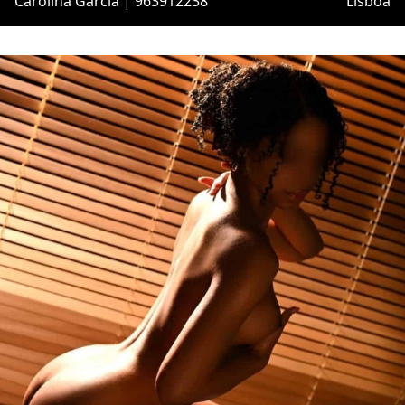
Carolina Garcia | 963912238
Lisboa