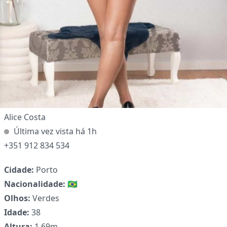
Alice Costa
Última vez vista há 1h
+351 912 834 534
Cidade:
Porto
Nacionalidade:
🇧🇷
Olhos:
Verdes
Idade:
38
Altura:
1.69m