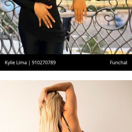
Kylie Lima | 910270789
Funchal