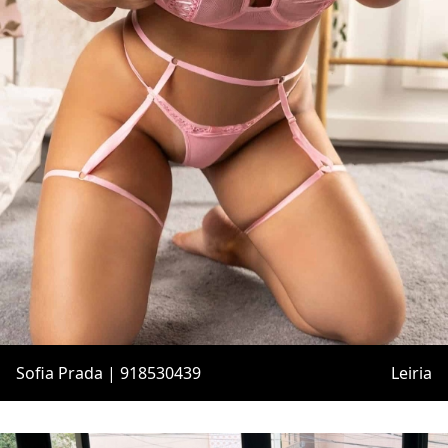
Sofia Prada | 918530439
Leiria