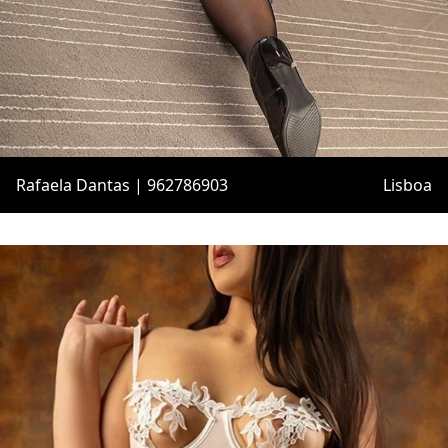
Rafaela Dantas | 962786903
Lisboa