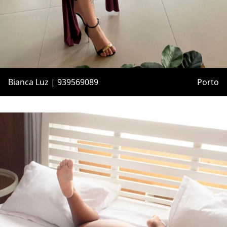
Bianca Luz | 939569089
Porto