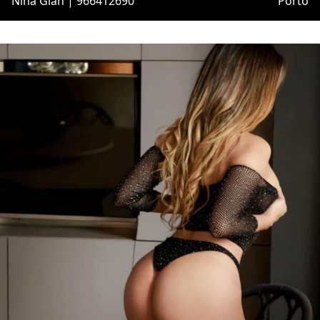
Nina Glan | 966412690
Porto