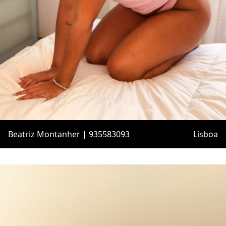
Beatriz Montanher | 935583093
Lisboa