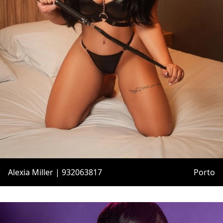
Alexia Miller | 932063817
Porto